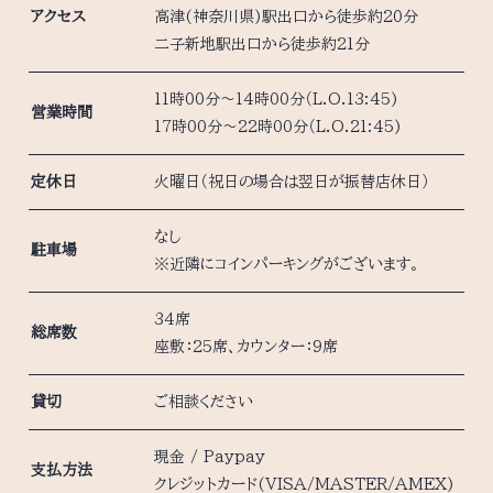
アクセス
高津(神奈川県)駅出口から徒歩約20分
二子新地駅出口から徒歩約21分
11時00分～14時00分（L.O.13:45)
営業時間
17時00分～22時00分（L.O.21:45)
定休日
火曜日（祝日の場合は翌日が振替店休日）
なし
駐車場
※近隣にコインパーキングがございます。
34席
総席数
座敷：25席、カウンター：9席
貸切
ご相談ください
現金 / Paypay
支払方法
クレジットカード(VISA/MASTER/AMEX)